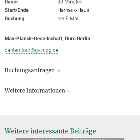
Dauer
90 Minuten
Start/Ende
Harnack-Haus
Buchung
per E-Mail
Max-Planck-Gesellschaft, Büro Berlin
dahlemtour@gv.mpg.de
Buchungsanfragen
Max-Planck-Gesellschaft Büro Berlin,
Kommunikation
Weitere Informationen
+49 30 4990-5636
DahlemTour Berlin
dahlemtour@gv.mpg.de
Alle Informationen auf einen Blick zur DahlemTour:
Sonntagsführungen und Angebote für Gruppen
DahlemTour App
Weitere interessante Beiträge
Erkunden Sie den historischen Campus auch auf eigene Faust mit