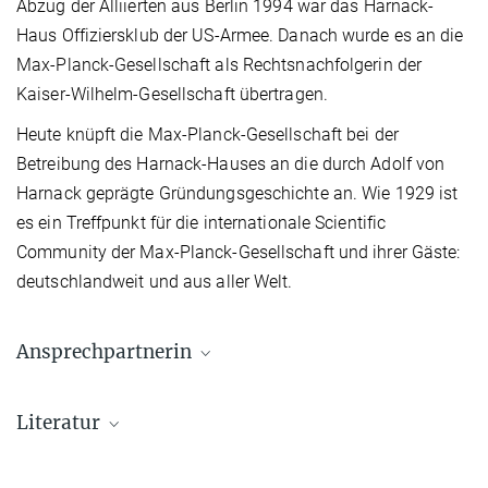
Abzug der Alliierten aus Berlin 1994 war das Harnack-
Haus Offiziersklub der US-Armee. Danach wurde es an die
Max-Planck-Gesellschaft als Rechtsnachfolgerin der
Kaiser-Wilhelm-Gesellschaft übertragen.
Heute knüpft die Max-Planck-Gesellschaft bei der
Betreibung des Harnack-Hauses an die durch Adolf von
Harnack geprägte Gründungsgeschichte an. Wie 1929 ist
es ein Treffpunkt für die internationale Scientific
Community der Max-Planck-Gesellschaft und ihrer Gäste:
deutschlandweit und aus aller Welt.
Ansprechpartnerin
Dr. Susanne Kiewitz
Literatur
Kommunikation
+49 30 4990-5654
kiewitz@gv.mpg.de