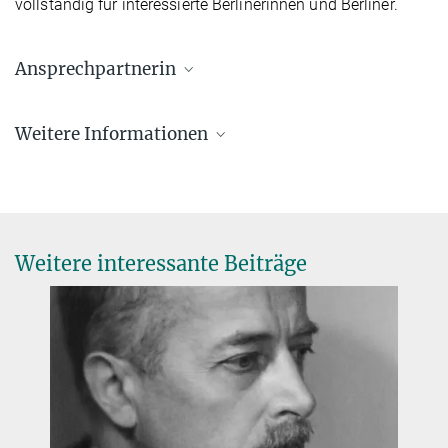
vollständig für interessierte Berlinerinnen und Berliner.
Ansprechpartnerin
Dr. Susanne Kiewitz
Weitere Informationen
Generalverwaltung der Max-Planck-Gesellschaft, Büro Berlin
+49 30 4990-5654
Alliiertenmuseum Berlin
kiewitz@gv.mpg.de
Die Geschichte West-Berlins zur Zeit der alliierten Besatzung.
Weitere interessante Beiträge