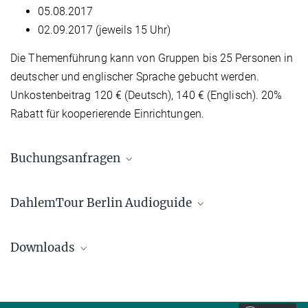
05.08.2017
02.09.2017 (jeweils 15 Uhr)
Die Themenführung kann von Gruppen bis 25 Personen in
deutscher und englischer Sprache gebucht werden.
Unkostenbeitrag 120 € (Deutsch), 140 € (Englisch). 20%
Rabatt für kooperierende Einrichtungen.
Buchungsanfragen
Susanne Kiewitz
DahlemTour Berlin Audioguide
+49 30 4990-5654
dahlemtour@gv.mpg.de
Mit dem Smartphone durch Dahlems Geschichte
susanne.kiewitz@gv.mpg.de
Downloads
Tauchen Sie ein in die faszinierende Welt der Wissenschaft und
begeben Sie sich auf eine Zeitreise durch das „deutsche Oxford“,
heute Campus Berlin-Dahlem.
Sonntagsführung 2018
223.31 kB